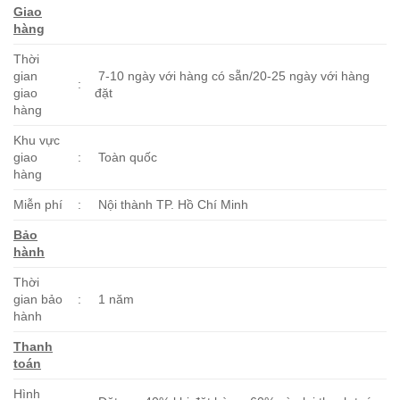
Giao
hàng
Thời
gian
7-10 ngày với hàng có sẵn/20-25 ngày với hàng
:
giao
đặt
hàng
Khu vực
giao
:
Toàn quốc
hàng
Miễn phí
:
Nội thành TP. Hồ Chí Minh
Bảo
hành
Thời
gian bảo
:
1 năm
hành
Thanh
toán
Hình