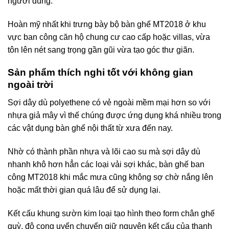
người dùng.
Hoàn mỹ nhất khi trưng bày bộ bàn ghế MT2018 ở khu
vực ban công căn hộ chung cư cao cấp hoặc villas, vừa
tôn lên nét sang trọng gần gũi vừa tạo góc thư giãn.
Sản phẩm thích nghi tốt với không gian
ngoài trời
Sợi dây dù polyethene có vẻ ngoài mềm mại hơn so với
nhựa giả mây vì thế chúng được ứng dụng khá nhiều trong
các vật dụng bàn ghế nội thất từ xưa đến nay.
Nhờ có thành phần nhựa và lõi cao su mà sợi dây dù
nhanh khô hơn hẳn các loại vải sợi khác, bàn ghế ban
công MT2018 khi mắc mưa cũng không sợ chờ nắng lên
hoặc mất thời gian quá lâu để sử dụng lại.
Kết cấu khung sườn kim loại tạo hình theo form chân ghế
quỳ, độ cong uyển chuyển giữ nguyên kết cấu của thanh