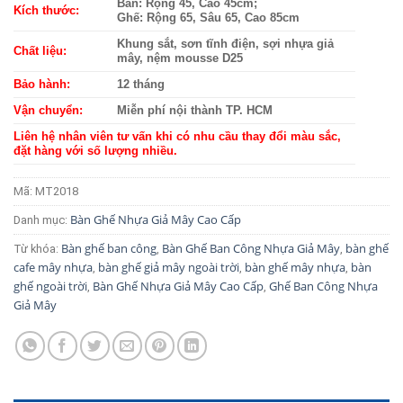
Bàn: Rộng 45, Cao 45cm;
Kích thước:
Ghế: Rộng 65, Sâu 65, Cao 85cm
Khung sắt, sơn tĩnh điện, sợi nhựa giả
Chất liệu:
mây, nệm mousse D25
Bảo hành:
12 tháng
Vận chuyển:
Miễn phí nội thành TP. HCM
Liên hệ nhân viên tư vấn khi có nhu cầu thay đổi màu sắc,
đặt hàng với số lượng nhiều.
Mã:
MT2018
Bàn Ghế Nhựa Giả Mây Cao Cấp
Danh mục:
Bàn ghế ban công
Bàn Ghế Ban Công Nhựa Giả Mây
bàn ghế
Từ khóa:
,
,
cafe mây nhựa
bàn ghế giả mây ngoài trời
bàn ghế mây nhựa
bàn
,
,
,
ghế ngoài trời
Bàn Ghế Nhựa Giả Mây Cao Cấp
Ghế Ban Công Nhựa
,
,
Giả Mây