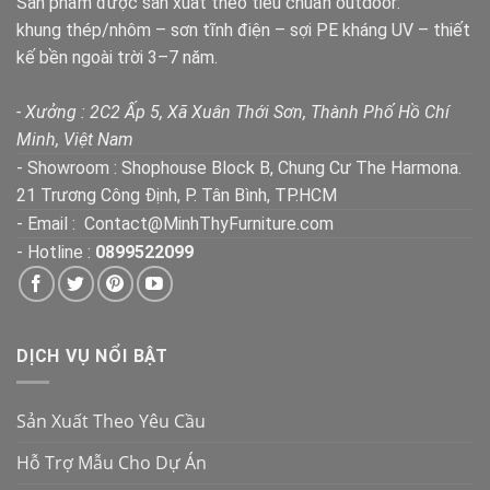
Sản phẩm được sản xuất theo tiêu chuẩn outdoor:
khung thép/nhôm – sơn tĩnh điện – sợi PE kháng UV – thiết
kế bền ngoài trời 3–7 năm.
- Xưởng : 2C2 Ấp 5, Xã Xuân Thới Sơn, Thành Phố Hồ Chí
Minh, Việt Nam
- Showroom : Shophouse Block B, Chung Cư The Harmona.
21 Trương Công Định, P. Tân Bình, TP.HCM
- Email : Contact@MinhThyFurniture.com
- Hotline :
0899522099
DỊCH VỤ NỔI BẬT
Sản Xuất Theo Yêu Cầu
Hỗ Trợ Mẫu Cho Dự Án