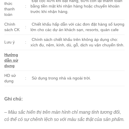
Đặt cọc 40% khi đặt hàng, 60% còn lại thanh toán
thức
:
bằng tiền mặt khi nhận hàng hoặc chuyển khoản
thanh
trước khi nhận hàng.
toán
Chính
Chiết khấu hấp dẫn với các đơn đặt hàng số lượng
:
sách CK
lớn cho các dự án khách sạn, resorts, quán cafe
Chính sách chiết khấu trên không áp dụng cho:
Lưu ý
:
xích đu, nệm, kính, dù, gỗ, dịch vụ vận chuyển tỉnh.
Hướng
dẫn sử
dụng
HD sử
:
Sử dụng trong nhà và ngoài trời.
dụng
Ghi chú:
– Màu sắc hiển thị trên màn hình chỉ mang tính tương đối,
có thể có sự chênh lệch so với màu sắc thật của sản phẩm.