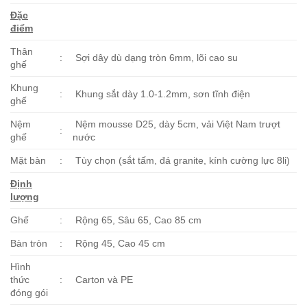
Đặc
điểm
Thân
:
Sợi dây dù dạng tròn 6mm, lõi cao su
ghế
Khung
:
Khung sắt dày 1.0-1.2mm, sơn tĩnh điện
ghế
Nệm
Nệm mousse D25, dày 5cm, vải Việt Nam trượt
:
ghế
nước
Mặt bàn
:
Tùy chọn (sắt tấm, đá granite, kính cường lực 8li)
Định
lượng
Ghế
:
Rộng 65, Sâu 65, Cao 85 cm
Bàn tròn
:
Rộng 45, Cao 45 cm
Hình
thức
:
Carton và PE
đóng gói