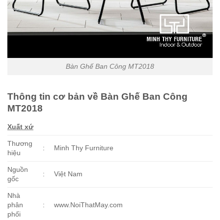
Bàn Ghế Ban Công MT2018
Thông tin cơ bản về Bàn Ghế Ban Công
MT2018
Xuất xứ
Thương
:
Minh Thy Furniture
hiệu
Nguồn
:
Việt Nam
gốc
Nhà
phân
:
www.NoiThatMay.com
phối