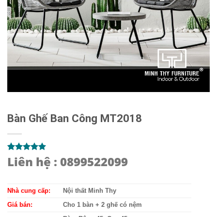
Bàn Ghế Ban Công MT2018
Liên hệ : 0899522099
5.00
2
trên 5
dựa trên
đánh giá
Nhà cung cấp:
Nội thất Minh Thy
Giá bán:
Cho 1 bàn + 2 ghế có nệm