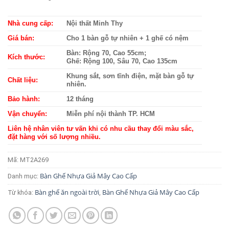
đánh giá
Nhà cung cấp:
Nội thất Minh Thy
Giá bán:
Cho 1 bàn gỗ tự nhiên + 1 ghế có nệm
Bàn: Rộng 70, Cao 55cm;
Kích thước:
Ghế: Rộng 100, Sâu 70, Cao 135cm
Khung sắt, sơn tĩnh điện, mặt bàn gỗ tự
Chất liệu:
nhiên.
Bảo hành:
12 tháng
Vận chuyển:
Miễn phí nội thành TP. HCM
Liên hệ nhân viên tư vấn khi có nhu cầu thay đổi màu sắc,
đặt hàng với số lượng nhiều.
Mã:
MT2A269
Bàn Ghế Nhựa Giả Mây Cao Cấp
Danh mục:
Bàn ghế ăn ngoài trời
Bàn Ghế Nhựa Giả Mây Cao Cấp
Từ khóa:
,