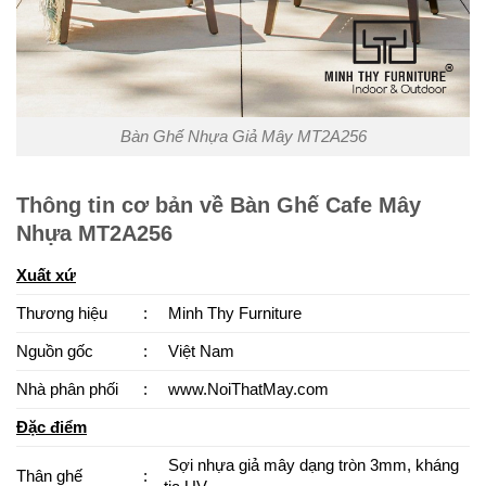
Bàn Ghế Nhựa Giả Mây MT2A256
Thông tin cơ bản về Bàn Ghế Cafe Mây
Nhựa MT2A256
Xuất xứ
Thương hiệu
:
Minh Thy Furniture
Nguồn gốc
:
Việt Nam
Nhà phân phối
:
www.NoiThatMay.com
Đặc điểm
Sợi nhựa giả mây dạng tròn 3mm, kháng
Thân ghế
: