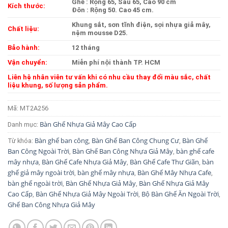
Ghế : Rộng 65, Sâu 65, Cao 90 cm
Kích thước:
Đôn : Rộng 50. Cao 45 cm.
Khung sắt, sơn tĩnh điện, sợi nhựa giả mây,
Chất liệu:
nệm mousse D25.
Bảo hành:
12 tháng
Vận chuyển:
Miễn phí nội thành TP. HCM
Liên hệ nhân viên tư vấn khi có nhu cầu thay đổi màu sắc, chất
liệu khung, số lượng sản phẩm.
Mã:
MT2A256
Bàn Ghế Nhựa Giả Mây Cao Cấp
Danh mục:
Bàn ghế ban công
Bàn Ghế Ban Công Chung Cư
Bàn Ghế
Từ khóa:
,
,
Ban Công Ngoài Trời
Bàn Ghế Ban Công Nhựa Giả Mây
bàn ghế cafe
,
,
mây nhựa
Bàn Ghế Cafe Nhựa Giả Mây
Bàn Ghế Cafe Thư Giãn
bàn
,
,
,
ghế giả mây ngoài trời
bàn ghế mây nhựa
Bàn Ghế Mây Nhựa Cafe
,
,
,
bàn ghế ngoài trời
Bàn Ghế Nhựa Giả Mây
Bàn Ghế Nhựa Giả Mây
,
,
Cao Cấp
Bàn Ghế Nhựa Giả Mây Ngoài Trời
Bộ Bàn Ghế Ăn Ngoài Trời
,
,
,
Ghế Ban Công Nhựa Giả Mây