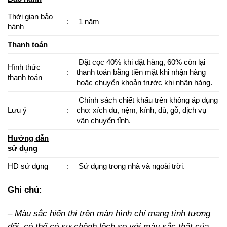
Thời gian bảo
:
1 năm
hành
Thanh toán
Đặt cọc 40% khi đặt hàng, 60% còn lại
Hình thức
:
thanh toán bằng tiền mặt khi nhận hàng
thanh toán
hoặc chuyển khoản trước khi nhận hàng.
Chính sách chiết khấu trên không áp dụng
Lưu ý
:
cho: xích đu, nệm, kính, dù, gỗ, dịch vụ
vận chuyển tỉnh.
Hướng dẫn
sử dụng
HD sử dụng
:
Sử dụng trong nhà và ngoài trời.
Ghi chú:
– Màu sắc hiển thị trên màn hình chỉ mang tính tương
đối, có thể có sự chênh lệch so với màu sắc thật của