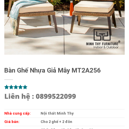
Bàn Ghế Nhựa Giả Mây MT2A256
Liên hệ : 0899522099
5.00
1
trên 5
dựa trên
đánh giá
Nhà cung cấp:
Nội thất Minh Thy
Giá bán:
Cho 2 ghế + 2 đôn