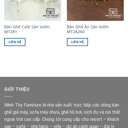
Bàn Ghế Cafe Sân Vườn
Bàn Ghế Ăn Sân Vườn
MT281
MT2A260
LIÊN HỆ
LIÊN HỆ
GIỚI THIỆU
Minh Thy Furniture là nhà sản xuất trực tiếp các dòng bàn
ghế giả mây, sofa mây nhựa, ghế hồ bơi, xích đu và nội thất
ngoài trời cao cấp. Chúng tôi cung cấp cho resort – khách
sạn – café – nhà hàng – villa – dự án cảnh quan – đại lý