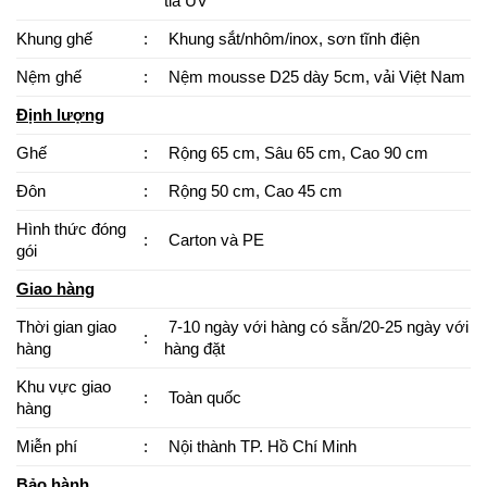
tia UV
Khung ghế
:
Khung sắt/nhôm/inox, sơn tĩnh điện
Nệm ghế
:
Nệm mousse D25 dày 5cm, vải Việt Nam
Định lượng
Ghế
:
Rộng 65 cm, Sâu 65 cm, Cao 90 cm
Đôn
:
Rộng 50 cm, Cao 45 cm
Hình thức đóng
:
Carton và PE
gói
Giao hàng
Thời gian giao
7-10 ngày với hàng có sẵn/20-25 ngày với
:
hàng
hàng đặt
Khu vực giao
:
Toàn quốc
hàng
Miễn phí
:
Nội thành TP. Hồ Chí Minh
Bảo hành