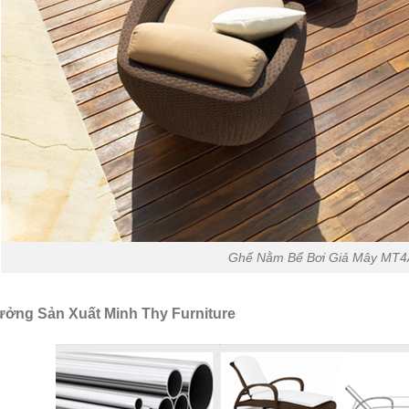
Ghế Nằm Bể Bơi Giả Mây MT
ởng Sản Xuất Minh Thy Furniture