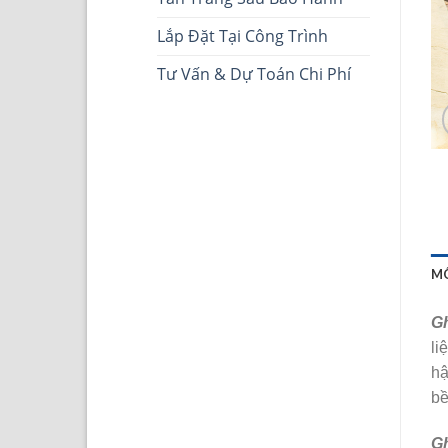
Lắp Đặt Tại Công Trình
Tư Vấn & Dự Toán Chi Phí
M
Gh
li
hậ
bề
Gh