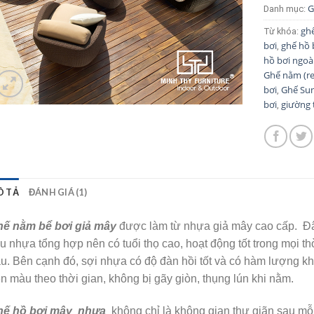
G
Danh mục:
ghế
Từ khóa:
bơi
ghế hồ 
,
hồ bơi ngoài
Ghế nằm (re
bơi
Ghế Su
,
bơi
giường
,
Ô TẢ
ĐÁNH GIÁ (1)
ế nằm bể bơi giả mây
được làm từ nhựa giả mây cao cấp. Đâ
ệu nhựa tổng hợp nên có tuổi thọ cao, hoạt động tốt trong mọi thờ
u. Bên cạnh đó, sợi nhựa có độ đàn hồi tốt và có hàm lượng 
n màu theo thời gian, không bị gãy giòn, thụng lún khi nằm.
ế hồ bơi mây
nhựa
không chỉ là không gian thư giãn sau mỗ