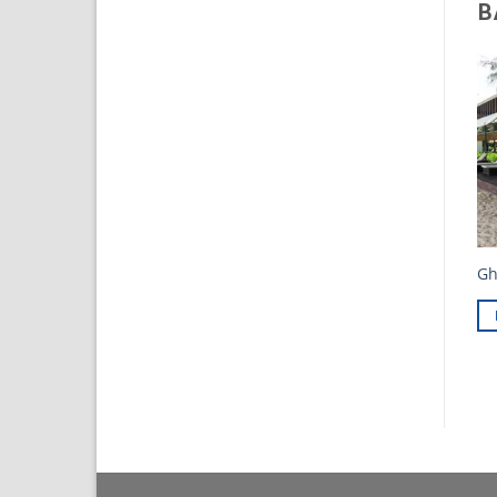
B
Ghế Hồ Bơi Mây Nhựa
Ghế Hồ Bơi MT452
Gh
MT412
LIÊN HỆ
LIÊN HỆ