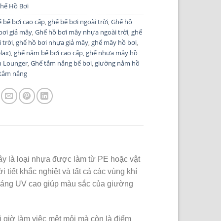
hế Hồ Bơi
 bể bơi cao cấp
ghế bể bơi ngoài trời
Ghế hồ
,
,
bơi giả mây
Ghế hồ bơi mây nhựa ngoài trời
ghế
,
,
 trời
ghế hồ bơi nhựa giả mây
ghế mây hồ bơi
,
,
,
lax)
ghế nằm bể bơi cao cấp
ghế nhựa mây hồ
,
,
n Lounger
Ghế tắm nắng bể bơi
giường nằm hồ
,
,
 tắm nắng
y là loại nhựa được làm từ PE hoặc vật
i tiết khắc nghiệt và tất cả các vùng khí
kháng UV cao giúp màu sắc của giường
i giờ làm việc mệt mỏi mà còn là điểm