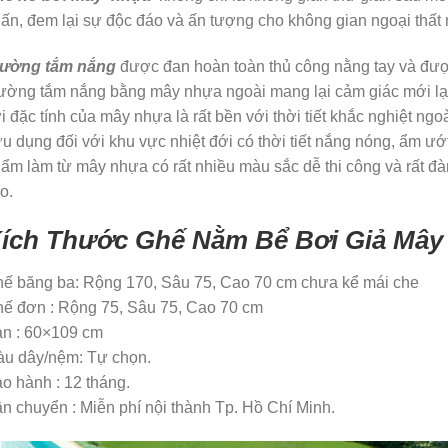
ấn, đem lại sự độc đáo và ấn tượng cho không gian ngoại thất 
iường tắm nắng
được đan hoàn toàn thủ công nằng tay và đượ
ường tắm nắng bằng mây nhựa ngoài mang lại cảm giác mới lạ
i đặc tính của mây nhựa là rất bền với thời tiết khắc nghiệt ngoà
u dụng đối với khu vực nhiệt đới có thời tiết nắng nóng, ẩm ướ
ẩm làm từ mây nhựa có rất nhiều màu sắc dễ thi công và rất đàn 
o.
ích Thước Ghế Nằm Bể Bơi Giả Mâ
ế băng ba: Rộng 170, Sâu 75, Cao 70 cm chưa kể mái che
ế đơn : Rộng 75, Sâu 75, Cao 70 cm
n : 60×109 cm
u dây/nệm: Tự chọn.
o hành : 12 tháng.
n chuyển : Miễn​ p​hí nội thành​ Tp. Hồ Chí Minh.