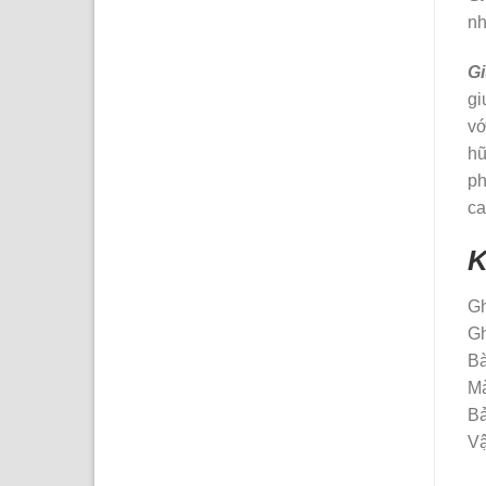
nh
G
gi
vớ
hữ
ph
ca
K
Gh
Gh
Bà
Mà
Bả
Vậ