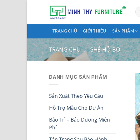
Skip
to
content
TRANG CHỦ
GIỚI THIỆU
SẢN PHẨM
TRANG CHỦ
GHẾ HỒ BƠI
/
DANH MỤC SẢN PHẨM
Sản Xuất Theo Yêu Cầu
Hỗ Trợ Mẫu Cho Dự Án
Bảo Trì – Bảo Dưỡng Miễn
Phí
Tân Trang Sau Bảo Hành