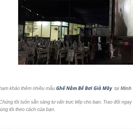
Ghế Nằm Bể Bơi Giả Mây
am khảo thêm nhiều mẫu
tại
Minh 
Chúng tôi luôn sẵn sàng tư vấn trực tiếp cho bạn. Trao đổi nga
úng tôi theo cách của bạn.