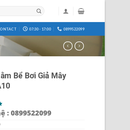
ONTACT
07:30 - 17:00
0899522099
ằm Bể Bơi Giả Mây
10
hệ : 0899522099
5
0