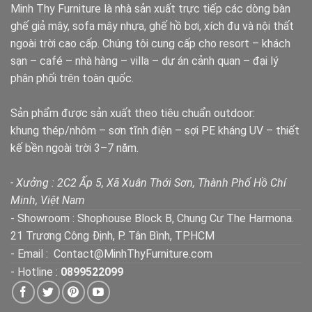
Minh Thy Furniture là nhà sản xuất trực tiếp các dòng bàn
ghế giả mây, sofa mây nhựa, ghế hồ bơi, xích đu và nội thất
ngoài trời cao cấp. Chúng tôi cung cấp cho resort – khách
sạn – café – nhà hàng – villa – dự án cảnh quan – đại lý
phân phối trên toàn quốc.
Sản phẩm được sản xuất theo tiêu chuẩn outdoor:
khung thép/nhôm – sơn tĩnh điện – sợi PE kháng UV – thiết
kế bền ngoài trời 3–7 năm.
- Xưởng : 2C2 Ấp 5, Xã Xuân Thới Sơn, Thành Phố Hồ Chí
Minh, Việt Nam
- Showroom : Shophouse Block B, Chung Cư The Harmona.
21 Trương Công Định, P. Tân Bình, TP.HCM
- Email : Contact@MinhThyFurniture.com
- Hotline :
0899522099