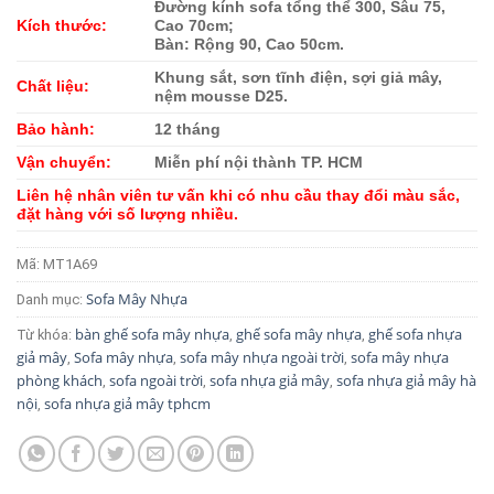
Đường kính sofa tổng thể 300, Sâu 75,
Kích thước:
Cao 70cm;
Bàn: Rộng 90, Cao 50cm.
Khung sắt, sơn tĩnh điện, sợi giả mây,
Chất liệu:
nệm mousse D25.
Bảo hành:
12 tháng
Vận chuyển:
Miễn phí nội thành TP. HCM
Liên hệ nhân viên tư vấn khi có nhu cầu thay đổi màu sắc,
đặt hàng với số lượng nhiều.
Mã:
MT1A69
Sofa Mây Nhựa
Danh mục:
bàn ghế sofa mây nhựa
ghế sofa mây nhựa
ghế sofa nhựa
Từ khóa:
,
,
giả mây
Sofa mây nhựa
sofa mây nhựa ngoài trời
sofa mây nhựa
,
,
,
phòng khách
sofa ngoài trời
sofa nhựa giả mây
sofa nhựa giả mây hà
,
,
,
nội
sofa nhựa giả mây tphcm
,