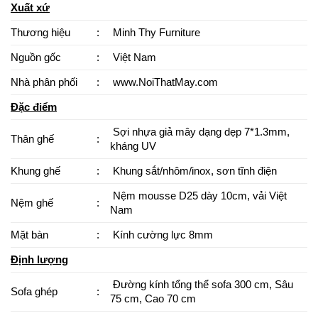
Xuất xứ
Thương hiệu
:
Minh Thy Furniture
Nguồn gốc
:
Việt Nam
Nhà phân phối
:
www.NoiThatMay.com
Đặc điểm
Sợi nhựa giả mây dạng dẹp 7*1.3mm,
Thân ghế
:
kháng UV
Khung ghế
:
Khung sắt/nhôm/inox, sơn tĩnh điện
Nệm mousse D25 dày 10cm, vải Việt
Nệm ghế
:
Nam
Mặt bàn
:
Kính cường lực 8mm
Định lượng
Đường kính tổng thể sofa 300 cm, Sâu
Sofa ghép
:
75 cm, Cao 70 cm