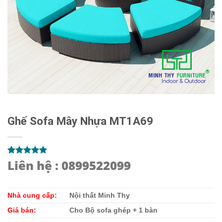
Ghế Sofa Mây Nhựa MT1A69
Liên hệ : 0899522099
5.00
1
trên 5
dựa trên
đánh giá
Nhà cung cấp:
Nội thất Minh Thy
Giá bán:
Cho Bộ sofa ghép + 1 bàn