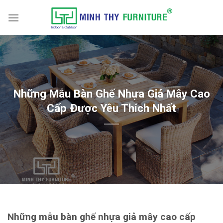
Skip
to
content
Những Mẫu Bàn Ghế Nhựa Giả Mây Cao
Cấp Được Yêu Thích Nhất
Những mẫu bàn ghế nhựa giả mây cao cấp