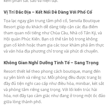
kém phần sắc sảo và hiện đại.
Vị Trí Đắc Địa – Kết Nối Dễ Dàng Với Phố Cổ
Tọa lạc ngay gần trung tâm phố cổ, Senvila Boutique
Resort giúp du khách dễ dàng tiếp cận các địa điểm
tham quan nổi tiếng như Chùa Cầu, Nhà cổ Tấn Ký, và
Hội quán Phúc Kiến. Bạn có thể tản bộ trong không
gian cổ kính hoặc tham gia các tour khám phá ẩm thực
và văn hóa địa phương chỉ trong vài phút di chuyển.
Không Gian Nghỉ Dưỡng Tinh Tế – Sang Trọng
Resort thiết kế theo phong cách boutique, mang đến
sự yên bình và riêng tư. Mỗi phòng đều được trang bị
đầy đủ tiện nghi cao cấp như điều hòa, minibar, két sắt
và phòng tắm riêng sang trọng. Với lối kiến trúc hài
hòa, nơi đây tạo cảm giác như đang ở trong một ốc đảo
giữa lòng thành phố.