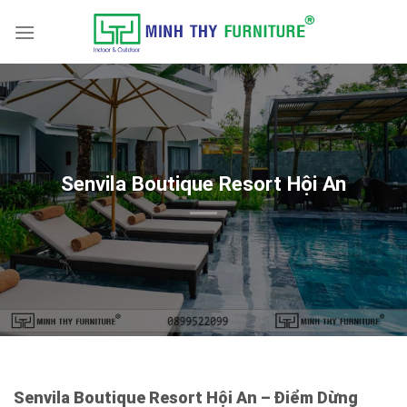
Skip
to
content
Senvila Boutique Resort Hội An
Senvila Boutique Resort Hội An – Điểm Dừng