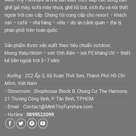
ghế giả mây, sofa mây nhựa, ghế hồ bơi, xích đu và nội thất
ngoài trời cao cấp. Chúng tôi cung cấp cho resort – khách
sạn – café – nhà hàng – villa – dự án cảnh quan – đại lý
phân phối trên toàn quốc.
Sản phẩm được sản xuất theo tiêu chuẩn outdoor:
khung thép/nhôm – sơn tĩnh điện – sợi PE kháng UV – thiết
kế bền ngoài trời 3–7 năm.
- Xưởng : 2C2 Ấp 5, Xã Xuân Thới Sơn, Thành Phố Hồ Chí
Minh, Việt Nam
- Showroom : Shophouse Block B, Chung Cư The Harmona.
21 Trương Công Định, P. Tân Bình, TP.HCM
- Email : Contact@MinhThyFurniture.com
- Hotline :
0899522099