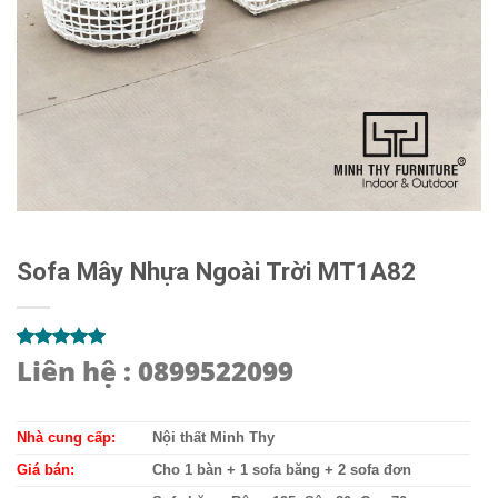
Sofa Mây Nhựa Ngoài Trời MT1A82
Liên hệ : 0899522099
5.00
1
trên 5
dựa trên
đánh giá
Nhà cung cấp:
Nội thất Minh Thy
Giá bán:
Cho 1 bàn + 1 sofa băng + 2 sofa đơn