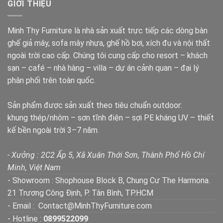
GIỚI THIỆU
Minh Thy Furniture là nhà sản xuất trực tiếp các dòng bàn
ghế giả mây, sofa mây nhựa, ghế hồ bơi, xích đu và nội thất
ngoài trời cao cấp. Chúng tôi cung cấp cho resort – khách
sạn – café – nhà hàng – villa – dự án cảnh quan – đại lý
phân phối trên toàn quốc.
Sản phẩm được sản xuất theo tiêu chuẩn outdoor:
khung thép/nhôm – sơn tĩnh điện – sợi PE kháng UV – thiết
kế bền ngoài trời 3–7 năm.
- Xưởng : 2C2 Ấp 5, Xã Xuân Thới Sơn, Thành Phố Hồ Chí
Minh, Việt Nam
- Showroom : Shophouse Block B, Chung Cư The Harmona.
21 Trương Công Định, P. Tân Bình, TP.HCM
- Email : Contact@MinhThyFurniture.com
- Hotline :
0899522099