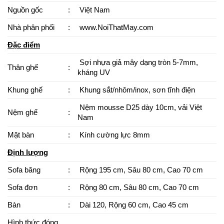
Nguồn gốc
:
Việt Nam
Nhà phân phối
:
www.NoiThatMay.com
Đặc điểm
Sợi nhựa giả mây dạng tròn 5-7mm,
Thân ghế
:
kháng UV
Khung ghế
:
Khung sắt/nhôm/inox, sơn tĩnh điện
Nệm mousse D25 dày 10cm, vải Việt
Nệm ghế
:
Nam
Mặt bàn
:
Kính cường lực 8mm
Định lượng
Sofa băng
:
Rộng 195 cm, Sâu 80 cm, Cao 70 cm
Sofa đơn
:
Rộng 80 cm, Sâu 80 cm, Cao 70 cm
Bàn
:
Dài 120, Rộng 60 cm, Cao 45 cm
Hình thức đóng