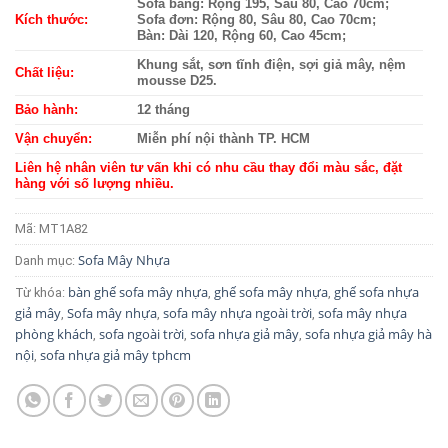
Sofa băng: Rộng 195, Sâu 80, Cao 70cm;
Kích thước:
Sofa đơn: Rộng 80, Sâu 80, Cao 70cm;
Bàn: Dài 120, Rộng 60, Cao 45cm;
Khung sắt, sơn tĩnh điện, sợi giả mây, nệm
Chất liệu:
mousse D25.
Bảo hành:
12 tháng
Vận chuyển:
Miễn phí nội thành TP. HCM
Liên hệ nhân viên tư vấn khi có nhu cầu thay đổi màu sắc, đặt
hàng với số lượng nhiều.
Mã:
MT1A82
Sofa Mây Nhựa
Danh mục:
bàn ghế sofa mây nhựa
ghế sofa mây nhựa
ghế sofa nhựa
Từ khóa:
,
,
giả mây
Sofa mây nhựa
sofa mây nhựa ngoài trời
sofa mây nhựa
,
,
,
phòng khách
sofa ngoài trời
sofa nhựa giả mây
sofa nhựa giả mây hà
,
,
,
nội
sofa nhựa giả mây tphcm
,