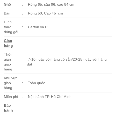
Ghế
:
Rộng 65, sâu 96, cao 84 cm
Bàn
:
Rộng 50, Cao 45 cm
Hình
thức
:
Carton và PE
đóng gói
Giao
hàng
Thời
gian
7-10 ngày với hàng có sẵn/20-25 ngày với hàng
:
giao
đặt
hàng
Khu vực
giao
:
Toàn quốc
hàng
Miễn phí
:
Nội thành TP. Hồ Chí Minh
Bảo
hành