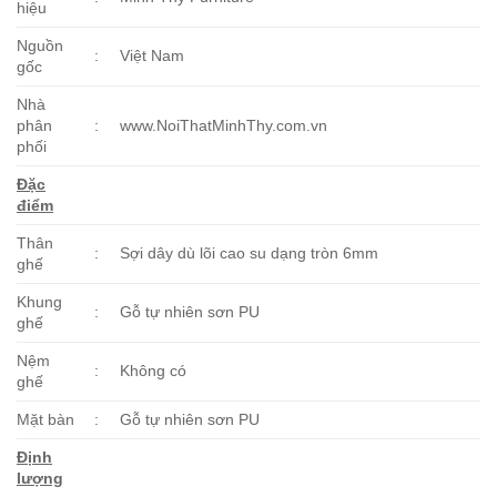
hiệu
Nguồn
:
Việt Nam
gốc
Nhà
phân
:
www.NoiThatMinhThy.com.vn
phối
Đặc
điểm
Thân
:
Sợi dây dù lõi cao su dạng tròn 6mm
ghế
Khung
:
Gỗ tự nhiên sơn PU
ghế
Nệm
:
Không có
ghế
Mặt bàn
:
Gỗ tự nhiên sơn PU
Định
lượng