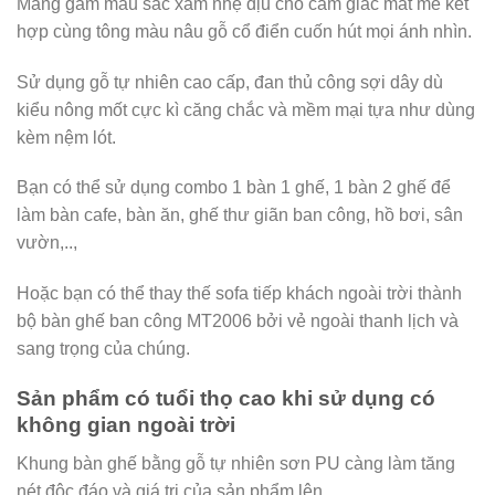
Mang gam màu sắc xám nhẹ dịu cho cảm giác mát mẻ kết
hợp cùng tông màu nâu gỗ cổ điển cuốn hút mọi ánh nhìn.
Sử dụng gỗ tự nhiên cao cấp, đan thủ công sợi dây dù
kiểu nông mốt cực kì căng chắc và mềm mại tựa như dùng
kèm nệm lót.
Bạn có thể sử dụng combo 1 bàn 1 ghế, 1 bàn 2 ghế để
làm bàn cafe, bàn ăn, ghế thư giãn ban công, hồ bơi, sân
vườn,..,
Hoặc bạn có thể thay thế sofa tiếp khách ngoài trời thành
bộ bàn ghế ban công MT2006 bởi vẻ ngoài thanh lịch và
sang trọng của chúng.
Sản phẩm có tuổi thọ cao khi sử dụng có
không gian ngoài trời
Khung bàn ghế bằng gỗ tự nhiên sơn PU càng làm tăng
nét độc đáo và giá trị của sản phẩm lên.