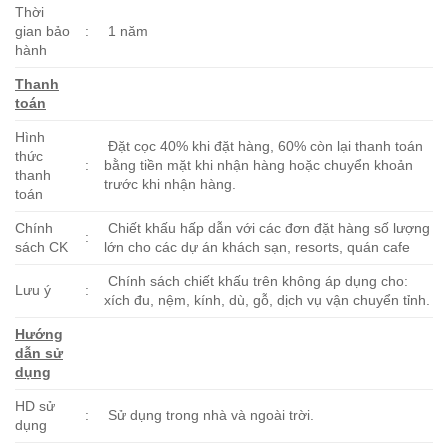
Thời
gian bảo
:
1 năm
hành
Thanh
toán
Hình
Đặt cọc 40% khi đặt hàng, 60% còn lại thanh toán
thức
:
bằng tiền mặt khi nhận hàng hoặc chuyển khoản
thanh
trước khi nhận hàng.
toán
Chính
Chiết khấu hấp dẫn với các đơn đặt hàng số lượng
:
sách CK
lớn cho các dự án khách sạn, resorts, quán cafe
Chính sách chiết khấu trên không áp dụng cho:
Lưu ý
:
xích đu, nệm, kính, dù, gỗ, dịch vụ vận chuyển tỉnh.
Hướng
dẫn sử
dụng
HD sử
:
Sử dụng trong nhà và ngoài trời.
dụng